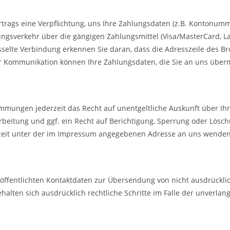
rtrags eine Verpflichtung, uns Ihre Zahlungsdaten (z.B. Kontonum
gsverkehr über die gängigen Zahlungsmittel (Visa/MasterCard, Last
sselte Verbindung erkennen Sie daran, dass die Adresszeile des Bro
er Kommunikation können Ihre Zahlungsdaten, die Sie an uns überm
mmungen jederzeit das Recht auf unentgeltliche Auskunft über I
eitung und ggf. ein Recht auf Berichtigung, Sperrung oder Lösch
zeit unter der im Impressum angegebenen Adresse an uns wenden
ffentlichten Kontaktdaten zur Übersendung von nicht ausdrückli
ehalten sich ausdrücklich rechtliche Schritte im Falle der unver